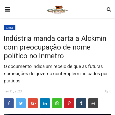
HOME
Geral
COMO SER PARCEIRO
Indústria manda carta a Alckmin
PROGRAMAÇÃO
com preocupação de nome
QUEM SOMOS
político no Inmetro
CONTATO
O documento indica um receio de que as futuras
nomeações do governo contemplem indicados por
partidos
Fev 11, 2023
0