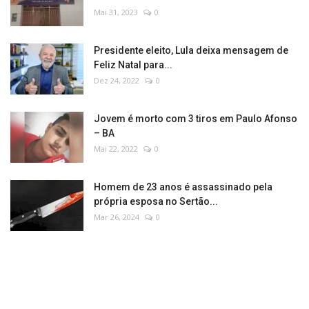
Mai 31, 2023
0
Presidente eleito, Lula deixa mensagem de
Feliz Natal para...
Dez 24, 2022
0
Jovem é morto com 3 tiros em Paulo Afonso
– BA
Mai 22, 2022
0
Homem de 23 anos é assassinado pela
própria esposa no Sertão...
Mar 26, 2024
0