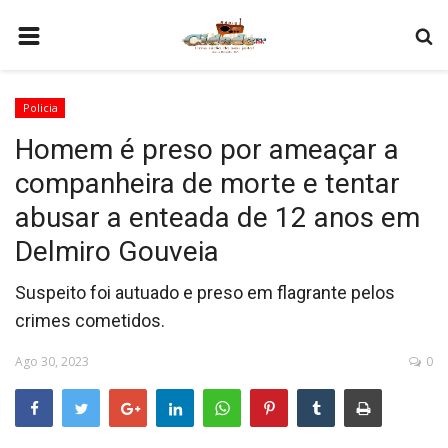
HOME
Policia
COMO SER PARCEIRO
Homem é preso por ameaçar a
PROGRAMAÇÃO
companheira de morte e tentar
QUEM SOMOS
abusar a enteada de 12 anos em
CONTATO
Delmiro Gouveia
Suspeito foi autuado e preso em flagrante pelos
crimes cometidos.
Ago 30, 2023
0