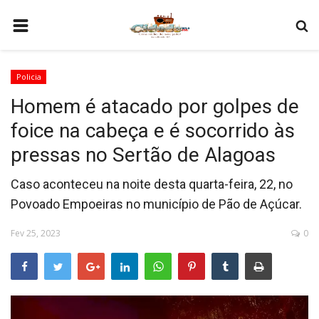
HOME
Policia
COMO SER PARCEIRO
Homem é atacado por golpes de
PROGRAMAÇÃO
foice na cabeça e é socorrido às
QUEM SOMOS
pressas no Sertão de Alagoas
CONTATO
Caso aconteceu na noite desta quarta-feira, 22, no
Povoado Empoeiras no município de Pão de Açúcar.
Fev 25, 2023
0